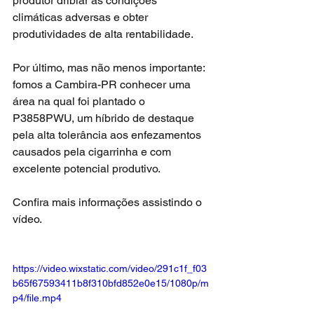
produtor driblar as condições 
climáticas adversas e obter 
produtividades de alta rentabilidade.
Por último, mas não menos importante: 
fomos a Cambira-PR conhecer uma 
área na qual foi plantado o 
P3858PWU, um híbrido de destaque 
pela alta tolerância aos enfezamentos 
causados pela cigarrinha e com 
excelente potencial produtivo.
Confira mais informações assistindo o 
vídeo.
https://video.wixstatic.com/video/291c1f_f03
b65f67593411b8f310bfd852e0e15/1080p/m
p4/file.mp4