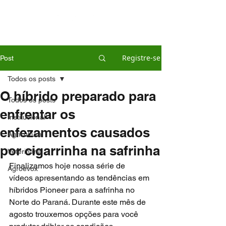
Registre-se
Post
Todos os posts
O híbrido preparado para
Todos os posts
enfrentar os
Institucional
enfezamentos causados
Agricultura
por cigarrinha na safrinha
Veterinária
Finalizamos hoje nossa série de 
Agroevox
vídeos apresentando as tendências em 
híbridos Pioneer para a safrinha no 
Norte do Paraná. Durante este mês de 
agosto trouxemos opções para você 