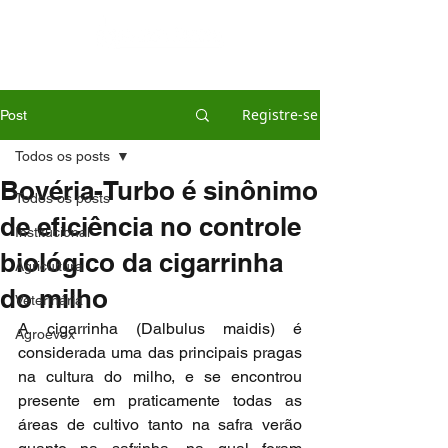
Registre-se
Post
Todos os posts
Bovéria-Turbo é sinônimo
Todos os posts
de eficiência no controle
Institucional
biológico da cigarrinha
Agricultura
do milho
Veterinária
A cigarrinha (Dalbulus maidis) é 
Agroevox
considerada uma das principais pragas 
na cultura do milho, e se encontrou 
presente em praticamente todas as 
áreas de cultivo tanto na safra verão 