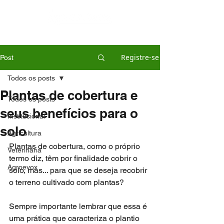
Registre-se
Post
Todos os posts
Plantas de cobertura e
Todos os posts
seus benefícios para o
Institucional
solo
Agricultura
Plantas de cobertura, como o próprio 
Veterinária
termo diz, têm por finalidade cobrir o 
Agroevox
solo, mas... para que se deseja recobrir 
o terreno cultivado com plantas?
Sempre importante lembrar que essa é 
uma prática que caracteriza o plantio 